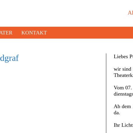
A
ATER
KONTAKT
graf
Liebes P
wir sind 
Theaterk
Vom 07. 
dienstag
Ab dem 1
da.
Ihr Lich