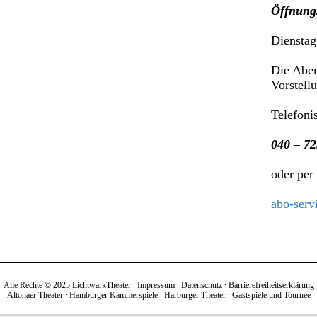
Öffnungs
Dienstag
Die Aben
Vorstell
Telefoni
040 – 72
oder per
abo-serv
Alle Rechte © 2025 LichtwarkTheater ∙
Impressum
∙
Datenschutz
∙
Barrierefreiheitserklärung
Altonaer Theater
∙
Hamburger Kammerspiele
∙
Harburger Theater
∙
Gastspiele und Tournee