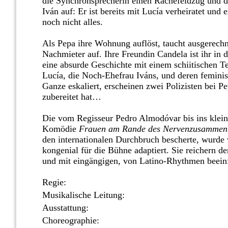
die Synchronsprecherin einen Rachefeldzug und d
Iván auf: Er ist bereits mit Lucía verheiratet und
noch nicht alles.
Als Pepa ihre Wohnung auflöst, taucht ausgerechn
Nachmieter auf. Ihre Freundin Candela ist ihr in d
eine absurde Geschichte mit einem schiitischen Te
Lucía, die Noch-Ehefrau Iváns, und deren feminis
Ganze eskaliert, erscheinen zwei Polizisten bei 
zubereitet hat…
Die vom Regisseur Pedro Almodóvar bis ins klein
Komödie
Frauen am Rande des Nervenzusammen
den internationalen Durchbruch bescherte, wurde
kongenial für die Bühne adaptiert. Sie reichern 
und mit eingängigen, von Latino-Rhythmen beeinf
Regie:
Musikalische Leitung:
Ausstattung:
Choreographie: