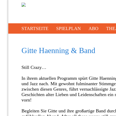
STARTSEITE
SPIELPLAN
ABO
THE
Gitte Haenning & Band
Still Crazy…
In ihrem aktuellen Programm spürt Gitte Haenn
und Jazz nach. Mit gewohnt fulminanter Stimmgew
zwischen diesen Genres, führt vernachlässigte Jazz
Geschichten alter Lieben und Leidenschaften ei
vorn!
Begleiten Sie Gitte und ihre großartige Band dur