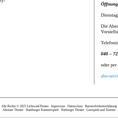
zy!
Öffnungs
Dienstag
Die Aben
Vorstell
Telefoni
040 – 72
oder per
abo-serv
Alle Rechte © 2025 LichtwarkTheater ∙
Impressum
∙
Datenschutz
∙
Barrierefreiheitserklärung
Altonaer Theater
∙
Hamburger Kammerspiele
∙
Harburger Theater
∙
Gastspiele und Tournee