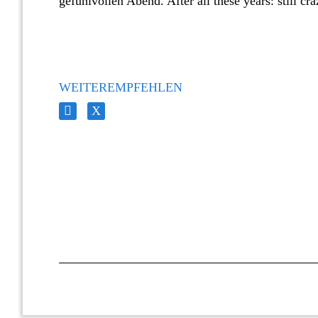
gefühlvollen Abend. After all these years: still cra
WEITEREMPFEHLEN