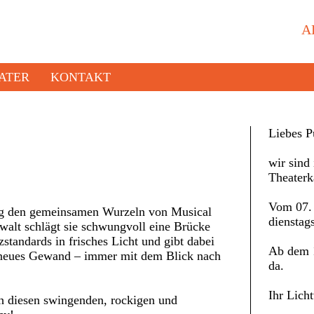
A
ATER
KONTAKT
Liebes P
wir sind 
Theaterk
Vom 07. 
ing den gemeinsamen Wurzeln von Musical
dienstag
alt schlägt sie schwungvoll eine Brücke
standards in frisches Licht und gibt dabei
Ab dem 1
n neues Gewand – immer mit dem Blick nach
da.
Ihr Lich
ch diesen swingenden, rockigen und