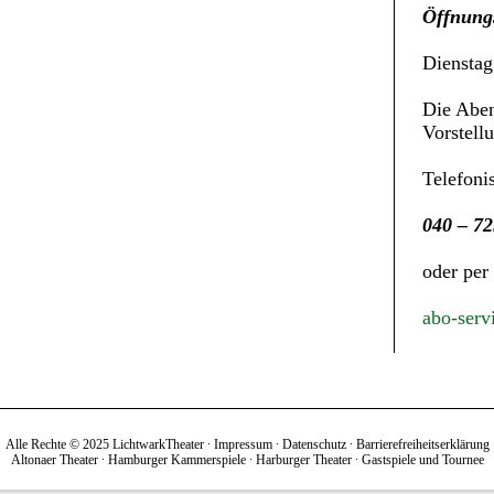
Öffnungs
Dienstag
Die Aben
Vorstell
Telefoni
040 – 72
oder per
abo-serv
Alle Rechte © 2025 LichtwarkTheater ∙
Impressum
∙
Datenschutz
∙
Barrierefreiheitserklärung
Altonaer Theater
∙
Hamburger Kammerspiele
∙
Harburger Theater
∙
Gastspiele und Tournee