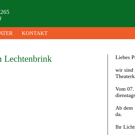
 265
f
ATER
KONTAKT
n Lechtenbrink
Liebes P
wir sind 
Theaterk
Vom 07. 
dienstag
Ab dem 1
da.
Ihr Lich