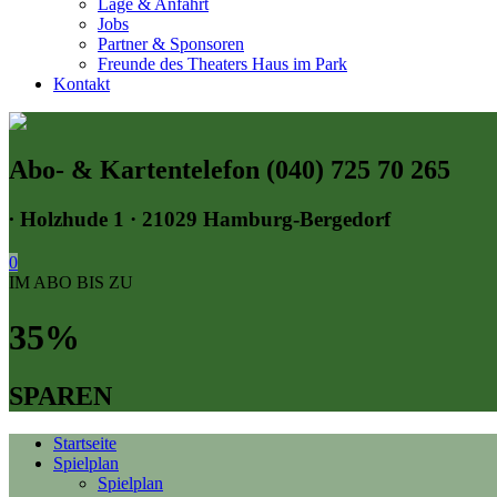
Lage & Anfahrt
Jobs
Partner & Sponsoren
Freunde des Theaters Haus im Park
Kontakt
Abo- & Kartentelefon (040) 725 70 265
∙
Holzhude 1 · 21029 Hamburg-Bergedorf
0
IM ABO BIS ZU
35%
SPAREN
Startseite
Spielplan
Spielplan