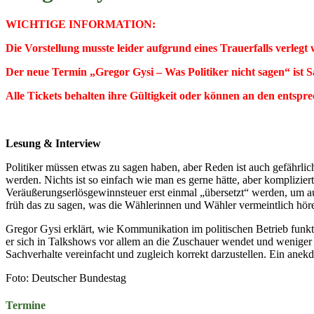
WICHTIGE INFORMATION:
Die Vorstellung musste leider aufgrund eines Trauerfalls verlegt
Der neue Termin „Gregor Gysi – Was Politiker nicht sagen“ ist S
Alle Tickets behalten ihre Gültigkeit oder können an den ents
Lesung & Interview
Politiker müssen etwas zu sagen haben, aber Reden ist auch gefährli
werden. Nichts ist so einfach wie man es gerne hätte, aber komplizi
Veräußerungserlösgewinnsteuer erst einmal „übersetzt“ werden, um auf
früh das zu sagen, was die Wählerinnen und Wähler vermeintlich hö
Gregor Gysi erklärt, wie Kommunikation im politischen Betrieb funk
er sich in Talkshows vor allem an die Zuschauer wendet und weniger a
Sachverhalte vereinfacht und zugleich korrekt darzustellen. Ein anek
Foto: Deutscher Bundestag
Termine