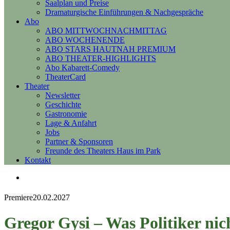
Saalplan und Preise
Dramaturgische Einführungen & Nachgespräche
Abo
ABO MITTWOCHNACHMITTAG
ABO WOCHENENDE
ABO STARS HAUTNAH PREMIUM
ABO THEATER-HIGHLIGHTS
Abo Kabarett-Comedy
TheaterCard
Theater
Newsletter
Geschichte
Gastronomie
Lage & Anfahrt
Jobs
Partner & Sponsoren
Freunde des Theaters Haus im Park
Kontakt
Premiere
20.02.2027
Gregor Gysi – Was Politiker nic