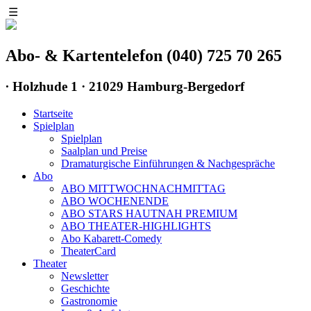
☰
Abo- & Kartentelefon (040) 725 70 265
∙
Holzhude 1 · 21029 Hamburg-Bergedorf
Startseite
Spielplan
Spielplan
Saalplan und Preise
Dramaturgische Einführungen & Nachgespräche
Abo
ABO MITTWOCHNACHMITTAG
ABO WOCHENENDE
ABO STARS HAUTNAH PREMIUM
ABO THEATER-HIGHLIGHTS
Abo Kabarett-Comedy
TheaterCard
Theater
Newsletter
Geschichte
Gastronomie