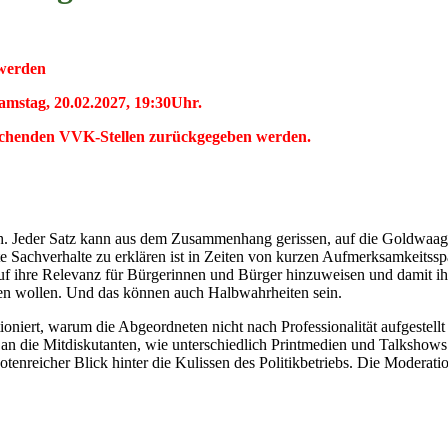
 werden
amstag, 20.02.2027, 19:30Uhr.
prechenden VVK-Stellen zurückgegeben werden.
ch. Jeder Satz kann aus dem Zusammenhang gerissen, auf die Goldwaage
erte Sachverhalte zu erklären ist in Zeiten von kurzen Aufmerksamkei
 ihre Relevanz für Bürgerinnen und Bürger hinzuweisen und damit ihr In
ren wollen. Und das können auch Halbwahrheiten sein.
tioniert, warum die Abgeordneten nicht nach Professionalität aufgeste
n die Mitdiskutanten, wie unterschiedlich Printmedien und Talkshows f
dotenreicher Blick hinter die Kulissen des Politikbetriebs. Die Moderat