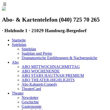
☰
Abo- & Kartentelefon (040) 725 70 265
∙
Holzhude 1 · 21029 Hamburg-Bergedorf
Startseite
Spielplan
Spielplan
Saalplan und Preise
Dramaturgische Einführungen & Nachgespräche
Abo
ABO MITTWOCHNACHMITTAG
ABO WOCHENENDE
ABO STARS HAUTNAH PREMIUM
ABO THEATER-HIGHLIGHTS
Abo Kabarett-Comedy
TheaterCard
Theater
Newsletter
Geschichte
Gastronomie