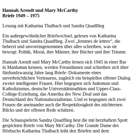
Hannah Arendt und Mary McCarthy
Briefe 1949 – 1975
Lesung mit Katharina Thalbach und Sandra Quadflieg
Ein außergewöhnlicher Briefwechsel, gelesen von Katharina
Thalbach und Sandra Quadflieg. Zwei „femmes de lettres“, die
beherzt und unvoreingenommen über alles schreiben, was sie
bewegt: Politik, Moral, ihre Männer, ihre Bücher und ihre Träume.
Hannah Arendt und Mary McCarthy lernen sich 1945 in einer Bar
in Manhattan kennen, werden Freundinnen und schreiben sich über
fünfundzwanzig Jahre lang Briefe: Dokumente eines
unverbrüchlichen Vertrauens, zugleich ein beispiellos offener Dialog
zweier intelligenter Frauen. Hier begegnen sich Judentum und
Katholizismus, deutsche Universitätstradition und Upper-Class-
College-Erziehung, das Amerika des New Deal und das
Deutschland des Nationalsozialismus. Und es begegnen sich zwei
Frauen die aneinander auch die Respektlosigkeit des nüchternen
Blicks und der offenen Rede schätzen.
Die Schauspielerin Sandra Quadflieg liest die mit herzhaftem Spott
gespickten Briefe von Mary McCarthy. Die Grande Dame des
Hörbuchs Katharina Thalbach leiht den Briefen und dem