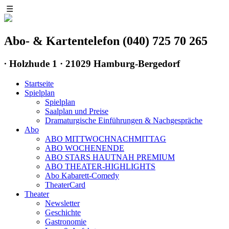
☰
Abo- & Kartentelefon (040) 725 70 265
∙
Holzhude 1 · 21029 Hamburg-Bergedorf
Startseite
Spielplan
Spielplan
Saalplan und Preise
Dramaturgische Einführungen & Nachgespräche
Abo
ABO MITTWOCHNACHMITTAG
ABO WOCHENENDE
ABO STARS HAUTNAH PREMIUM
ABO THEATER-HIGHLIGHTS
Abo Kabarett-Comedy
TheaterCard
Theater
Newsletter
Geschichte
Gastronomie