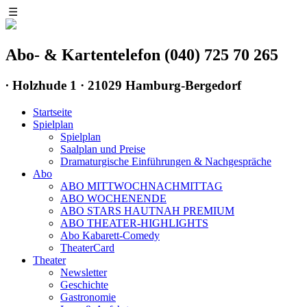
☰
Abo- & Kartentelefon (040) 725 70 265
∙
Holzhude 1 · 21029 Hamburg-Bergedorf
Startseite
Spielplan
Spielplan
Saalplan und Preise
Dramaturgische Einführungen & Nachgespräche
Abo
ABO MITTWOCHNACHMITTAG
ABO WOCHENENDE
ABO STARS HAUTNAH PREMIUM
ABO THEATER-HIGHLIGHTS
Abo Kabarett-Comedy
TheaterCard
Theater
Newsletter
Geschichte
Gastronomie