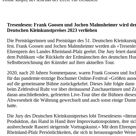
Tresenlesen: Frank Goosen und Jochen Malmsheimer wird der
Deutschen Kleinkunstpreises 2023 verliehen
Die Preisträgerinnen und Preisträger des 51. Deutschen Kleinkunst
fest. Frank Goosen und Jochen Malmsheimer werden als »Tresenle
Ehrenpreis des Landes Rheinland-Pfalz geehrt. Die Jury feiert dam
dem Publikum »die Rückkehr der Erdmännchen des deutschen Hum
Selbstbezeichnung der Künstler auf ihrer aktuellen Tour.
2020, nach 20 Jahren Sommerpause, waren Frank Goosen und Jo
für das pandemie-trotzige Bochumer Online-Festival »Größen aus
auf die gemeinsame Bühne zurückgekehrt. Dieses Jahr folgte dann
beim Zeltfestival Ruhr vor über dreitausend Zuschauerinnen und Z
daran anschließenden, gefeierten Live-Tour über die Bühnen dieses 
Abwesenheit die Währung gewechselt und auch sonst einige Dummh
hatte.
Die Jury des Deutschen Kleinkunstpreises lobt Tresenlesens »liter
Produktion, das Hand in Hand ihrer Improvisationspointen, ihre sic
ausbrechende Raserei steigernde Vortragskunst.« Mit dem Ehrenpre
Rheinland-Pfalz Persönlichkeiten, die sich in herausragender Weise