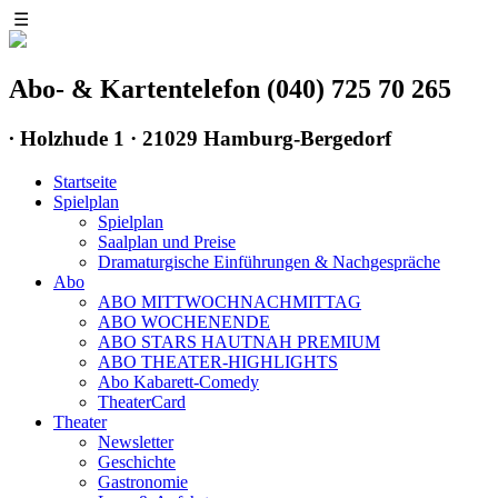
☰
Abo- & Kartentelefon (040) 725 70 265
∙
Holzhude 1 · 21029 Hamburg-Bergedorf
Startseite
Spielplan
Spielplan
Saalplan und Preise
Dramaturgische Einführungen & Nachgespräche
Abo
ABO MITTWOCHNACHMITTAG
ABO WOCHENENDE
ABO STARS HAUTNAH PREMIUM
ABO THEATER-HIGHLIGHTS
Abo Kabarett-Comedy
TheaterCard
Theater
Newsletter
Geschichte
Gastronomie