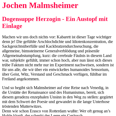
Jochen Malmsheimer
Dogensuppe Herzogin - Ein Austopf mit
Einlage
Machen wir uns doch nichts vor: Kabarett ist dieser Tage wichtiger
denn je! Die gefühlte Arschlochdichte und Idiotenkonzentration, die
Sackgesichtsüberfülle und Kackbratzendurchseuchung, die
allgemeine, bimssteinerne Generalverblödung und präsenile
Allgemeinabstumpfung, kurz: die cerebrale Fäulnis in diesem Land
war, subjektiv gefühlt, immer schon hoch, aber nun lässt sich dieses
trübe Faktum nicht mehr nur im Experiment nachweisen, sondern ist
für uns alle, die wir über ein entwickeltes humanoides Sensorium,
über Geist, Witz, Verstand und Geschmack verfügen, fühlbar im
Freiland angekommen.
Und so begibt sich Malmsheimer auf eine Reise nach Venedig, in
die Urstätte der Renaissance und des Humanismus, bereit, sich
diesem geradezu enzephalen Unsinn in den Weg zu stellen: gegürtet
mit dem Schwert der Poesie und gewandet in die lange Unterhose
tröstenden Mutterwitzes.
Denn wie schon Erasco von Rotterdam wußte: Wer oft genug an’s
Hohle klopft, der schenkt der Leere ein Geräusch.