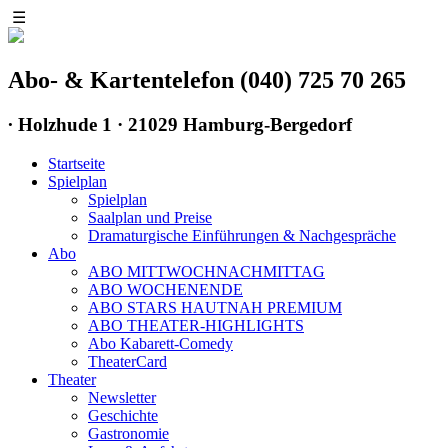
☰
Abo- & Kartentelefon (040) 725 70 265
∙
Holzhude 1 · 21029 Hamburg-Bergedorf
Startseite
Spielplan
Spielplan
Saalplan und Preise
Dramaturgische Einführungen & Nachgespräche
Abo
ABO MITTWOCHNACHMITTAG
ABO WOCHENENDE
ABO STARS HAUTNAH PREMIUM
ABO THEATER-HIGHLIGHTS
Abo Kabarett-Comedy
TheaterCard
Theater
Newsletter
Geschichte
Gastronomie