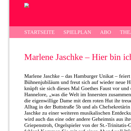
STARTSEITE
SPIELPLAN
ABO
THE
Marlene Jaschke – Hier bin i
Marlene Jaschke – das Hamburger Unikat – feiert 
Bühnenjubiläum und freut sich auf wieder neue He
knüpft sie sich dieses Mal Goethes Faust vor und
Hannelore, „was die Welt im Innersten zusammenh
die eigenwillige Dame mit dem roten Hut ihr treu
Alltag in der Buttstraße 5b und als Chefsekretär
Jaschke zu einer weiteren musikalischen Entdeck
wird auch das eine oder andere Geheimnis aus ihr
Griepenstroh, Orgelspieler von der St.-Trinitatis