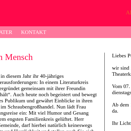
A
ATER
KONTAKT
ch Mensch
Liebes P
wir sind 
Theaterk
in diesem Jahr ihr 40-jähriges
rausforderungen: In einem Literaturkreis
Vom 07. 
 ergründet gemeinsam mit ihrer Freundin
dienstag
ält“. Auch heute noch begeistert und bewegt
es Publikum und gewährt Einblicke in ihren
Ab dem 1
in im Schraubengroßhandel. Nun lädt Frau
da.
ungsreise ein: Mit viel Humor und Gesang
em engsten Familienkreis gelüftet. Herr
Ihr Lich
-Gemeinde, darf hierbei natürlich keineswegs