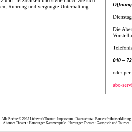
 und Herzlichkeit und stellen auch Sie sich
Öffnungs
hen, Rührung und vergnügte Unterhaltung
Dienstag
Die Aben
Vorstell
Telefoni
040 – 72
oder per
abo-serv
Alle Rechte © 2025 LichtwarkTheater ∙
Impressum
∙
Datenschutz
∙
Barrierefreiheitserklärung
Altonaer Theater
∙
Hamburger Kammerspiele
∙
Harburger Theater
∙
Gastspiele und Tournee