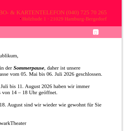
BO- & KARTENTELEFON (040) 725 70 265
∙
Holzhude 1 · 21029 Hamburg-Bergedorf
ublikum,
in der
Sommerpause
, daher ist unsere
asse vom 05. Mai bis 06. Juli 2026 geschlossen.
Juli bis 11. August 2026 haben wir immer
s von 14 – 18 Uhr geöffnet.
8. August sind wir wieder wie gewohnt für Sie
twarkTheater