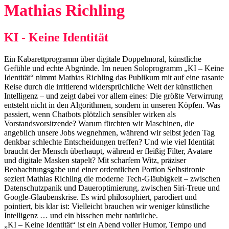
Mathias Richling
KI - Keine Identität
Ein Kabarettprogramm über digitale Doppelmoral, künstliche
Gefühle und echte Abgründe. Im neuen Soloprogramm „KI – Keine
Identität“ nimmt Mathias Richling das Publikum mit auf eine rasante
Reise durch die irritierend widersprüchliche Welt der künstlichen
Intelligenz – und zeigt dabei vor allem eines: Die größte Verwirrung
entsteht nicht in den Algorithmen, sondern in unseren Köpfen. Was
passiert, wenn Chatbots plötzlich sensibler wirken als
Vorstandsvorsitzende? Warum fürchten wir Maschinen, die
angeblich unsere Jobs wegnehmen, während wir selbst jeden Tag
denkbar schlechte Entscheidungen treffen? Und wie viel Identität
braucht der Mensch überhaupt, während er fleißig Filter, Avatare
und digitale Masken stapelt? Mit scharfem Witz, präziser
Beobachtungsgabe und einer ordentlichen Portion Selbstironie
seziert Mathias Richling die moderne Tech-Gläubigkeit – zwischen
Datenschutzpanik und Daueroptimierung, zwischen Siri-Treue und
Google-Glaubenskrise. Es wird philosophiert, parodiert und
pointiert, bis klar ist: Vielleicht brauchen wir weniger künstliche
Intelligenz … und ein bisschen mehr natürliche.
„KI – Keine Identität“ ist ein Abend voller Humor, Tempo und