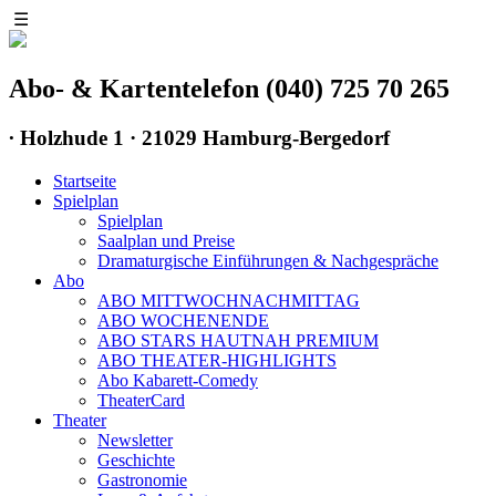
☰
Abo- & Kartentelefon (040) 725 70 265
∙
Holzhude 1 · 21029 Hamburg-Bergedorf
Startseite
Spielplan
Spielplan
Saalplan und Preise
Dramaturgische Einführungen & Nachgespräche
Abo
ABO MITTWOCHNACHMITTAG
ABO WOCHENENDE
ABO STARS HAUTNAH PREMIUM
ABO THEATER-HIGHLIGHTS
Abo Kabarett-Comedy
TheaterCard
Theater
Newsletter
Geschichte
Gastronomie