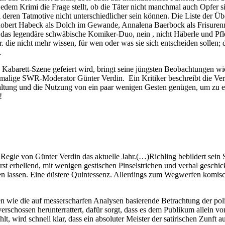
 jedem Krimi die Frage stellt, ob die Täter nicht manchmal auch Opfe
eren Tatmotive nicht unterschiedlicher sein können. Die Liste der Übe
 Robert Habeck als Dolch im Gewande, Annalena Baerbock als Frisuren
ich das legendäre schwäbische Komiker-Duo, nein , nicht Häberle und P
r. die nicht mehr wissen, für wen oder was sie sich entscheiden sollen;
…
en Kabarett-Szene gefeiert wird, bringt seine jüngsten Beobachtungen wi
emalige SWR-Moderator Günter Verdin. Ein Kritiker beschreibt die Ve
tung und die Nutzung von ein paar wenigen Gesten genügen, um zu er
!
Regie von Günter Verdin das aktuelle Jahr.(…)Richling bebildert sein 
erst erhellend, mit wenigen gestischen Pinselstrichen und verbal gesch
n lassen. Eine düstere Quintessenz. Allerdings zum Wegwerfen komisc
 wie die auf messerscharfen Analysen basierende Betrachtung der polit
rschossen herunterrattert, dafür sorgt, dass es dem Publikum allein
hlt, wird schnell klar, dass ein absoluter Meister der satirischen Zunft