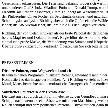
Gesellschaft aufzuspüren. Die Täter sind bekannt, wobei sich wie in
unter anderen Olaf Scholz, Wladimir Putin und Donald Trump, wobei d
Özedmir als Ernährungsberater, Greta Thunberg als Welterklärerin,
der Philosophie, Oliver Pocher als Selbstmitleidskasper, und natürl
Schonungslos analysiert Richling aber auch die Opferseite: die Wähle
landet; die An-Allem-Kleber, die ihre Ziele aus den Augen verlieren
Richling, der von vielen Kritikern als der beste Parodist der deutsch
bereits Magister-und Doktorarbeiten). Regie führt der Autor und eh
einmal eine große Maske, die Veränderung von Stimme und Körperhal
Übertreibung skizziert und karikiert.“ Überzeugen Sie sich bitte selbst
PRESSESTIMMEN
Düstere Pointen, zum Wegwerfen komisch
In seinem neuen Programm bilanziert Richling gewohnt rasant in der 
Kontrastiert so das Image der Politiker. (…) Richling versteht es äuß
Moral, Menschenrechte und demokratische Errungenschaften erodiere
Satirisches Feuerwerk der Extraklasse
Die Lust am Tabubruch zählt für ihn ebenso zu den Grundbedürfnissen
Schippe nach, wenn er seine Sätze wie mit einem Maschinengewehr ve
Rollen schlüpft und dem politischen Personal lustvoll auf den Zahn fü