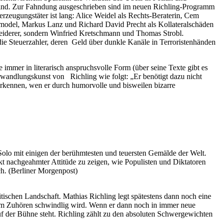
r sind. Zur Fahndung ausgeschrieben sind im neuen Richling-Programm
rzeugungstäter ist lang: Alice Weidel als Rechts-Beraterin, Cem
model, Markus Lanz und Richard David Precht als Kollateralschäden
fleiderer, sondern Winfried Kretschmann und Thomas Strobl.
 die Steuerzahler, deren Geld über dunkle Kanäle in Terroristenhänden
e immer in literarisch anspruchsvolle Form (über seine Texte gibt es
rwandlungskunst von Richling wie folgt: „Er benötigt dazu nicht
kennen, wen er durch humorvolle und bisweilen bizarre
Solo mit einigen der berühmtesten und teuersten Gemälde der Welt.
ickt nachgeahmter Attitüde zu zeigen, wie Populisten und Diktatoren
h. (Berliner Morgenpost)
ischen Landschaft. Mathias Richling legt spätestens dann noch eine
 vom Zuhören schwindlig wird. Wenn er dann noch in immer neue
 auf der Bühne steht. Richling zählt zu den absoluten Schwergewichten