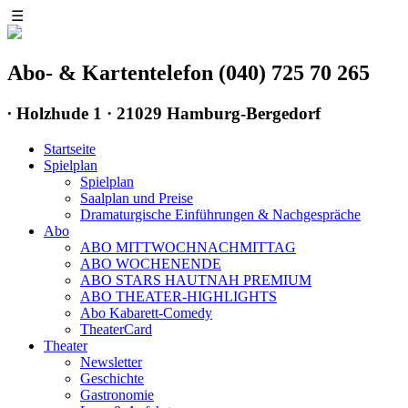
☰
Abo- & Kartentelefon (040) 725 70 265
∙
Holzhude 1 · 21029 Hamburg-Bergedorf
Startseite
Spielplan
Spielplan
Saalplan und Preise
Dramaturgische Einführungen & Nachgespräche
Abo
ABO MITTWOCHNACHMITTAG
ABO WOCHENENDE
ABO STARS HAUTNAH PREMIUM
ABO THEATER-HIGHLIGHTS
Abo Kabarett-Comedy
TheaterCard
Theater
Newsletter
Geschichte
Gastronomie