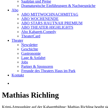
Saalplan und Preise
Dramaturgische Einführungen & Nachgespräche
Abo
ABO MITTWOCHNACHMITTAG
ABO WOCHENENDE
ABO STARS HAUTNAH PREMIUM
ABO THEATER-HIGHLIGHTS
Abo Kabarett-Comedy
TheaterCard
Theater
Newsletter
Geschichte
Gastronomie
Lage & Anfahrt
Jobs
Partner & Sponsoren
Freunde des Theaters Haus im Park
Kontakt
Mathias Richling
Krimi-Atmosphäre auf der Kabarettbühne: Mathias Richling begibt sich