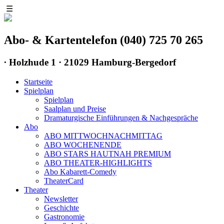
☰
Abo- & Kartentelefon (040) 725 70 265
∙
Holzhude 1 · 21029 Hamburg-Bergedorf
Startseite
Spielplan
Spielplan
Saalplan und Preise
Dramaturgische Einführungen & Nachgespräche
Abo
ABO MITTWOCHNACHMITTAG
ABO WOCHENENDE
ABO STARS HAUTNAH PREMIUM
ABO THEATER-HIGHLIGHTS
Abo Kabarett-Comedy
TheaterCard
Theater
Newsletter
Geschichte
Gastronomie