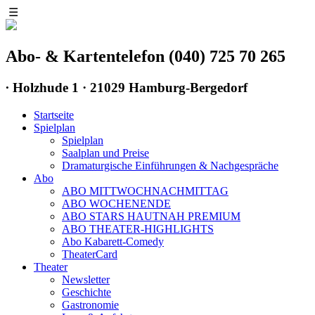
☰
Abo- & Kartentelefon (040) 725 70 265
∙
Holzhude 1 · 21029 Hamburg-Bergedorf
Startseite
Spielplan
Spielplan
Saalplan und Preise
Dramaturgische Einführungen & Nachgespräche
Abo
ABO MITTWOCHNACHMITTAG
ABO WOCHENENDE
ABO STARS HAUTNAH PREMIUM
ABO THEATER-HIGHLIGHTS
Abo Kabarett-Comedy
TheaterCard
Theater
Newsletter
Geschichte
Gastronomie