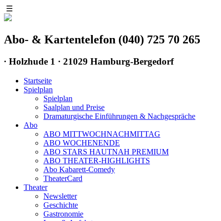
☰
Abo- & Kartentelefon (040) 725 70 265
∙
Holzhude 1 · 21029 Hamburg-Bergedorf
Startseite
Spielplan
Spielplan
Saalplan und Preise
Dramaturgische Einführungen & Nachgespräche
Abo
ABO MITTWOCHNACHMITTAG
ABO WOCHENENDE
ABO STARS HAUTNAH PREMIUM
ABO THEATER-HIGHLIGHTS
Abo Kabarett-Comedy
TheaterCard
Theater
Newsletter
Geschichte
Gastronomie