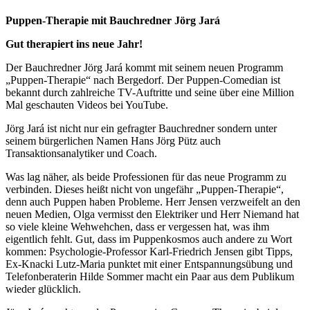
Puppen-Therapie mit Bauchredner Jörg Jará
Gut therapiert ins neue Jahr!
Der Bauchredner Jörg Jará kommt mit seinem neuen Programm
„Puppen-Therapie“ nach Bergedorf. Der Puppen-Comedian ist
bekannt durch zahlreiche TV-Auftritte und seine über eine Million
Mal geschauten Videos bei YouTube.
Jörg Jará ist nicht nur ein gefragter Bauchredner sondern unter
seinem bürgerlichen Namen Hans Jörg Pütz auch
Transaktionsanalytiker und Coach.
Was lag näher, als beide Professionen für das neue Programm zu
verbinden. Dieses heißt nicht von ungefähr „Puppen-Therapie“,
denn auch Puppen haben Probleme. Herr Jensen verzweifelt an den
neuen Medien, Olga vermisst den Elektriker und Herr Niemand hat
so viele kleine Wehwehchen, dass er vergessen hat, was ihm
eigentlich fehlt. Gut, dass im Puppenkosmos auch andere zu Wort
kommen: Psychologie-Professor Karl-Friedrich Jensen gibt Tipps,
Ex-Knacki Lutz-Maria punktet mit einer Entspannungsübung und
Telefonberaterin Hilde Sommer macht ein Paar aus dem Publikum
wieder glücklich.