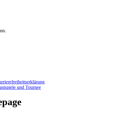
nn.
rrierefreiheitserklärung
astspiele und Tournee
epage