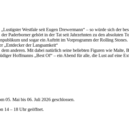
, „Lustigster Westfale seit Eugen Drewermann“ – so würde sich der be
 der Paderborner gehört in der Tat seit Jahrzehnten zu den absoluten 
nenpublikum und sogar ein Auftritt im Vorprogramm der Rolling Stones.
Der „Entdecker der Langsamkeit“
h dem anderen. Mit dabei natürlich seine beliebten Figuren wie Malte,
iger Hoffmanns „Best Of“ – ein Abend für alle, die Lust auf eine Ex
om 05. Mai bis 06. Juli 2026 geschlossen.
on 14 – 18 Uhr geöffnet.