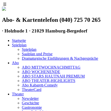
☰
Abo- & Kartentelefon (040) 725 70 265
∙
Holzhude 1 · 21029 Hamburg-Bergedorf
Startseite
Spielplan
Spielplan
Saalplan und Preise
Dramaturgische Einführungen & Nachgespräche
Abo
ABO MITTWOCHNACHMITTAG
ABO WOCHENENDE
ABO STARS HAUTNAH PREMIUM
ABO THEATER-HIGHLIGHTS
Abo Kabarett-Comedy
TheaterCard
Theater
Newsletter
Geschichte
Gastronomie