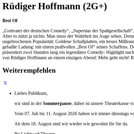
Rüdiger Hoffmann (2G+)
Best Of
„Gottvater der deutschen Comedy“, „Superstar der Spaßgesellschaft“
Aber es nützt ja nichts: Man muss der Wahrheit ins Auge sehen. Denn
ungebrochenen Popularität: Goldene Schallplatten, ein treues Millio
geballte Ladung: mit einem prallvollen „Best Of“ seines Schaffens. 
präsentiert zwei Stunden lang ein legendäres Comedy- Highlight nac
von Rüdiger Hoffmann an einem einzigen Abend: Mehr geht nicht! Rüd
Weiterempfehlen
Liebes Publikum,
wir sind in der
Sommerpause
, daher ist unsere Theaterkasse v
Vom 07. Juli bis 11. August 2026 haben wir immer dienstags v
Ab dem 18. August sind wir wieder wie gewohnt für Sie da.
Ihr LichtwarkTheater