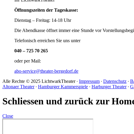
Öffnungszeiten der Tageskasse:
Dienstag – Freitag: 14-18 Uhr
Die Abendkasse öffnet immer eine Stunde vor Vorstellungsbegi
Telefonisch erreichen Sie uns unter
040 – 725 70 265
oder per Mail:
abo-service@theater-bergedorf.de
Alle Rechte © 2025 LichtwarkTheater ∙
Impressum
∙
Datenschutz
∙
Ba
Altonaer Theater
∙
Hamburger Kammerspiele
∙
Harburger Theater
∙
G
Schliessen und zurück zur Hom
Close