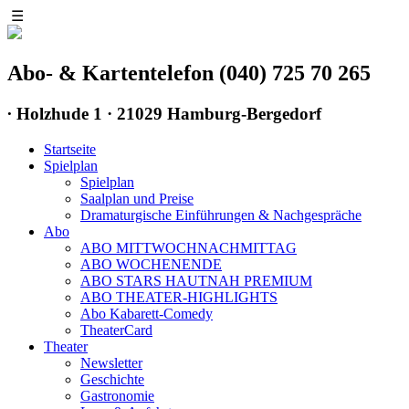
☰
Abo- & Kartentelefon (040) 725 70 265
∙
Holzhude 1 · 21029 Hamburg-Bergedorf
Startseite
Spielplan
Spielplan
Saalplan und Preise
Dramaturgische Einführungen & Nachgespräche
Abo
ABO MITTWOCHNACHMITTAG
ABO WOCHENENDE
ABO STARS HAUTNAH PREMIUM
ABO THEATER-HIGHLIGHTS
Abo Kabarett-Comedy
TheaterCard
Theater
Newsletter
Geschichte
Gastronomie