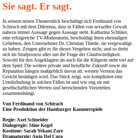
Sie sagt. Er sagt.
In seinem neuen Theaterstück beschäftigt sich Ferdinand von
Schirach mit dem Dilemma, dass in Fällen von sexueller Gewalt
nahezu immer Aussage gegen Aussage steht. Katharina Schlüter,
eine erfolgreiche TV-Moderatorin, beschuldigt ihren ehemaligen
Geliebten, den Unternehmer Dr. Christian Thiede, sie vergewaltigt
zu haben. Zeugen gibt es für dieses Vergehen nicht, und so dreht
sich im Strafprozess alles um die Frage der Glaubwürdigkeit.
Sowohl für den Angeklagten als auch für die Klägerin steht viel auf
dem Spiel: Die weitere private und berufliche Zukunft sowie die
Reputation hängen maßgeblich davon ab, wessen Version das
Gericht bestätigen wird. Das Stück zeigt, wie kompliziert eine
Urteilsfindung in solchen Fällen ist und wie eng sie mit
gesellschaftlichen Werten und herrschenden Vorurteilen
zusammenhängt.
Von Ferdinand von Schirach
Eine Produktion der Hamburger Kammerspiele
Regie: Axel Schneider
Dialogregie: Stine Kegel
Kostüme: Sarah Yekani Zare
Dramaturgie: Anja Del Caro