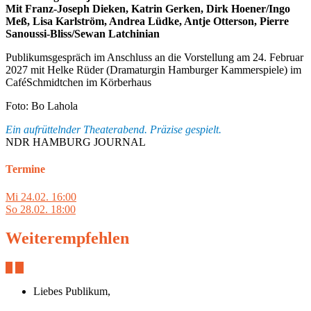
Mit Franz-Joseph Dieken, Katrin Gerken, Dirk Hoener/Ingo
Meß, Lisa Karlström, Andrea Lüdke, Antje Otterson, Pierre
Sanoussi-Bliss/Sewan Latchinian
Publikumsgespräch im Anschluss an die Vorstellung am 24. Februar
2027 mit Helke Rüder (Dramaturgin Hamburger Kammerspiele) im
CaféSchmidtchen im Körberhaus
Foto: Bo Lahola
Ein aufrüttelnder Theaterabend. Präzise gespielt.
NDR HAMBURG JOURNAL
Termine
Mi
24.02.
16:00
So
28.02.
18:00
Weiterempfehlen
Liebes Publikum,