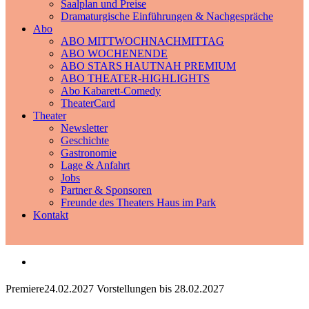
Saalplan und Preise
Dramaturgische Einführungen & Nachgespräche
Abo
ABO MITTWOCHNACHMITTAG
ABO WOCHENENDE
ABO STARS HAUTNAH PREMIUM
ABO THEATER-HIGHLIGHTS
Abo Kabarett-Comedy
TheaterCard
Theater
Newsletter
Geschichte
Gastronomie
Lage & Anfahrt
Jobs
Partner & Sponsoren
Freunde des Theaters Haus im Park
Kontakt
Premiere
24.02.2027
Vorstellungen bis 28.02.2027