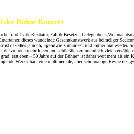
uf der Bühne Konzert
ocher und Lyrik-Rezitator, Fabrik Besetzer, Gelegenheits-Weihnachts
Entertainer, dieses wandelnde Gesamtkunstwerk aus heimeliger Seele
ist das alles ja noch, irgendwie zumindest, und immer mal wieder. So,
, die zu noch mehr Ideen und schließlich zu unendlich vielen erzählens
rad’ erst eben – 50 Jahre auf der Bühne“ ist daher weit mehr als ein 
ingende Werkschau, eine multimediale, aber sehr analoge Revue des gw