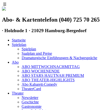
☰
Abo- & Kartentelefon (040) 725 70 265
∙
Holzhude 1 · 21029 Hamburg-Bergedorf
Startseite
Spielplan
Spielplan
Saalplan und Preise
Dramaturgische Einführungen & Nachgespräche
Abo
ABO MITTWOCHNACHMITTAG
ABO WOCHENENDE
ABO STARS HAUTNAH PREMIUM
ABO THEATER-HIGHLIGHTS
Abo Kabarett-Comedy
TheaterCard
Theater
Newsletter
Geschichte
Gastronomie