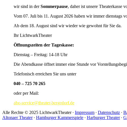
wir sind in der
Sommerpause
, daher ist unsere Theaterkasse v
Vom 07. Juli bis 11. August 2026 haben wir immer dienstags v
Ab dem 18. August sind wir wieder wie gewohnt für Sie da.
Ihr LichtwarkTheater
Öffnungszeiten der Tageskasse:
Dienstag – Freitag: 14-18 Uhr
Die Abendkasse öffnet immer eine Stunde vor Vorstellungsbegi
Telefonisch erreichen Sie uns unter
040 – 725 70 265
oder per Mail:
abo-service@theater-bergedorf.de
Alle Rechte © 2025 LichtwarkTheater ∙
Impressum
∙
Datenschutz
∙
Ba
Altonaer Theater
∙
Hamburger Kammerspiele
∙
Harburger Theater
∙
G