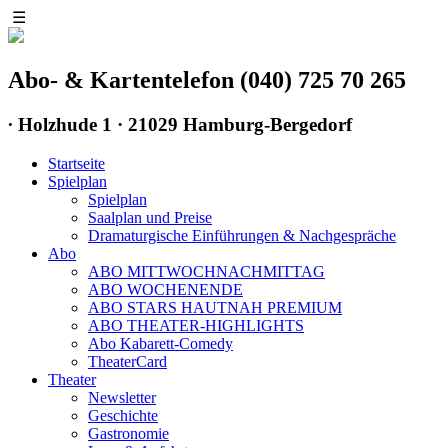
☰
Abo- & Kartentelefon (040) 725 70 265
∙
Holzhude 1 · 21029 Hamburg-Bergedorf
Startseite
Spielplan
Spielplan
Saalplan und Preise
Dramaturgische Einführungen & Nachgespräche
Abo
ABO MITTWOCHNACHMITTAG
ABO WOCHENENDE
ABO STARS HAUTNAH PREMIUM
ABO THEATER-HIGHLIGHTS
Abo Kabarett-Comedy
TheaterCard
Theater
Newsletter
Geschichte
Gastronomie