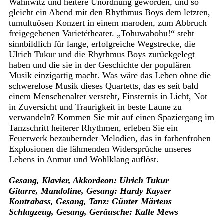
Wahnwitz und heitere Unordnung geworden, und so
gleicht ein Abend mit den Rhythmus Boys dem letzten,
tumultuösen Konzert in einem maroden, zum Abbruch
freigegebenen Varietétheater. „Tohuwabohu!“ steht
sinnbildlich für lange, erfolgreiche Wegstrecke, die
Ulrich Tukur und die Rhythmus Boys zurückgelegt
haben und die sie in der Geschichte der populären
Musik einzigartig macht. Was wäre das Leben ohne die
schwerelose Musik dieses Quartetts, das es seit bald
einem Menschenalter versteht, Finsternis in Licht, Not
in Zuversicht und Traurigkeit in beste Laune zu
verwandeln? Kommen Sie mit auf einen Spaziergang im
Tanzschritt heiterer Rhythmen, erleben Sie ein
Feuerwerk bezaubernder Melodien, das in farbenfrohen
Explosionen die lähmenden Widersprüche unseres
Lebens in Anmut und Wohlklang auflöst.
Gesang, Klavier, Akkordeon: Ulrich Tukur
Gitarre, Mandoline, Gesang: Hardy Kayser
Kontrabass, Gesang, Tanz: Günter Märtens
Schlagzeug, Gesang, Geräusche: Kalle Mews